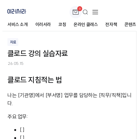
0
클로드 강의 실습자료
서비스 소개
이러서라
코칭
온라인 클래스
전자책
콘텐츠
자료
클로드 강의 실습자료
26.05.15
클로드 지침적는 법
나는 [기관명]에서 [부서명] 업무를 담당하는 [직무/직책]입니
다.
주요 업무:
[ ]
[ ]