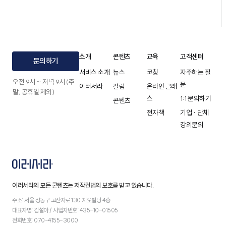
소개
콘텐츠
교육
고객센터
문의하기
서비스 소개
뉴스
코칭
자주하는 질
오전 9시 ~ 저녁 9시 (주
문
이러서라
칼럼
온라인 클래
말, 공휴일 제외)
스
1:1 문의하기
콘텐츠
전자책
기업 · 단체
강의문의
이러서라의 모든 콘텐츠는 저작권법의 보호를 받고 있습니다.
주소: 서울 성동구 고산자로 130 지오빌딩 4층
대표자명: 김설아 / 사업자번호: 435-10-01505
전화번호: 070-4155-3000