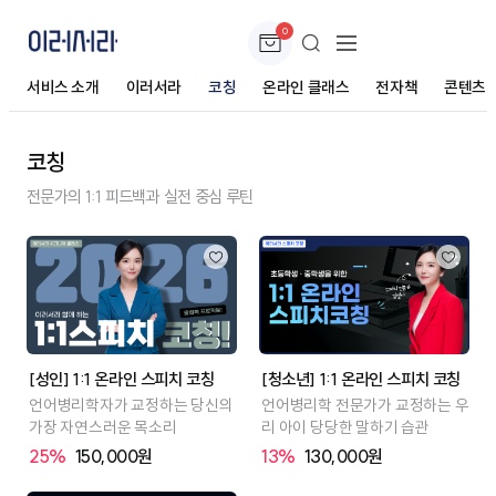
0
서비스 소개
이러서라
코칭
온라인 클래스
전자책
콘텐츠
코칭
전문가의 1:1 피드백과 실전 중심 루틴
[성인] 1:1 온라인 스피치 코칭
[청소년] 1:1 온라인 스피치 코칭
언어병리학자가 교정하는 당신의
언어병리학 전문가가 교정하는 우
가장 자연스러운 목소리
리 아이 당당한 말하기 습관
25%
150,000원
13%
130,000원