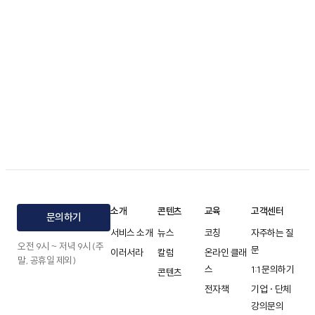
소개
콘텐츠
교육
고객센터
문의하기
서비스 소개
뉴스
코칭
자주하는 질
오전 9시 ~ 저녁 9시 (주
문
이러서라
칼럼
온라인 클래
말, 공휴일 제외)
스
1:1 문의하기
콘텐츠
전자책
기업 · 단체
강의문의