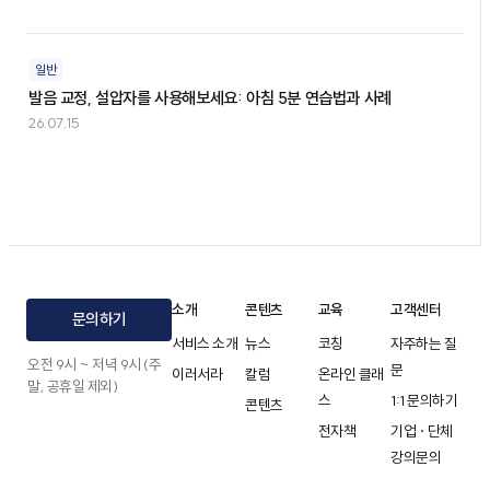
일반
발음 교정, 설압자를 사용해보세요: 아침 5분 연습법과 사례
26.07.15
소개
콘텐츠
교육
고객센터
문의하기
서비스 소개
뉴스
코칭
자주하는 질
오전 9시 ~ 저녁 9시 (주
문
이러서라
칼럼
온라인 클래
말, 공휴일 제외)
스
1:1 문의하기
콘텐츠
전자책
기업 · 단체
강의문의