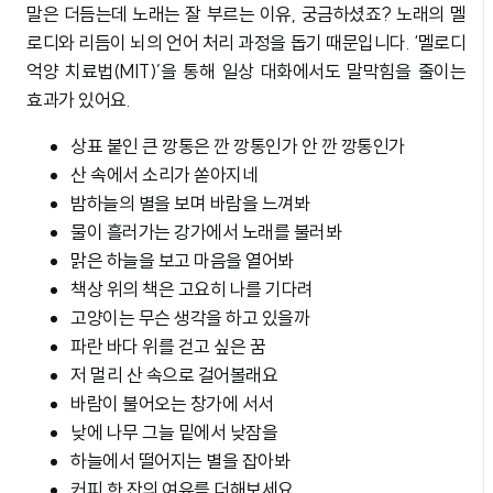
말은 더듬는데 노래는 잘 부르는 이유, 궁금하셨죠? 노래의 멜
로디와 리듬이 뇌의 언어 처리 과정을 돕기 때문입니다. ‘멜로디
억양 치료법(MIT)’을 통해 일상 대화에서도 말막힘을 줄이는
효과가 있어요.
상표 붙인 큰 깡통은 깐 깡통인가 안 깐 깡통인가
산 속에서 소리가 쏟아지네
밤하늘의 별을 보며 바람을 느껴봐
물이 흘러가는 강가에서 노래를 불러봐
맑은 하늘을 보고 마음을 열어봐
책상 위의 책은 고요히 나를 기다려
고양이는 무슨 생각을 하고 있을까
파란 바다 위를 걷고 싶은 꿈
저 멀리 산 속으로 걸어볼래요
바람이 불어오는 창가에 서서
낮에 나무 그늘 밑에서 낮잠을
하늘에서 떨어지는 별을 잡아봐
커피 한 잔의 여유를 더해보세요