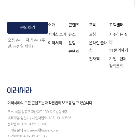
소개
콘텐츠
교육
고객센터
문의하기
서비스 소개
뉴스
코칭
자주하는 질
오전 9시 ~ 저녁 9시 (주
문
이러서라
칼럼
온라인 클래
말, 공휴일 제외)
스
1:1 문의하기
콘텐츠
전자책
기업 · 단체
강의문의
이러서라의 모든 콘텐츠는 저작권법의 보호를 받고 있습니다.
주소: 서울 성동구 고산자로 130 지오빌딩 4층
대표자명: 김설아 / 사업자번호: 435-10-01505
전화번호: 070-4155-3000
이메일 문의: eruseora@naver.com
사업자번호: 435-10-01505