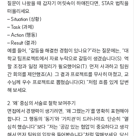
질문이 나왔을 때 갑자기 머릿속이 하얘진다면, STAR 법칙을
떠올리세요.
– Situation (상황)
– Task (과제)
– Action (행동)
– Result (결과)
예를 들어, “갈등을 해결한 경험이 있나요?”라는 질문에는, “대
학교 팀프로젝트에서 자료 누락으로 갈등이 생겼습니다(S). 역
할 조정과 일정 재정리가 필요했어요(T). 먼저 사과하고 팀원
간 회의를 제안했죠(A). 그 결과 프로젝트를 무사히 마쳤고, 교
수님께 우수 프로젝트로 뽑혔습니다(R).”처럼 흐름 있게 답변
해 보세요.
2. ‘왜’ 중심의 서술로 철학 보여주기
면접에서 경쟁력이 생기려면, ‘왜 그랬는가’를 명확히 표현해야
합니다. 그 행동의 ‘동기’와 ‘가치관’이 드러나야죠. 단순히 “열
심히 했습니다”보다 “저는 ‘공감 있는 협업’이 중요하다고 생각
해서 먼저 팀원의 입장을 들어봤습니다”처럼 말해보세요. 당신