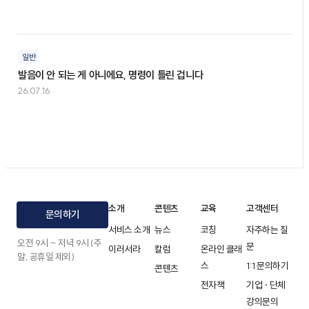
일반
발음이 안 되는 게 아니에요, 명령이 틀린 겁니다
26.07.16
소개
콘텐츠
교육
고객센터
문의하기
서비스 소개
뉴스
코칭
자주하는 질
오전 9시 ~ 저녁 9시 (주
문
이러서라
칼럼
온라인 클래
말, 공휴일 제외)
스
1:1 문의하기
콘텐츠
전자책
기업 · 단체
강의문의