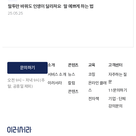
말투만 바꿔도 인생이 달라져요: 말 예쁘게 하는 법
25.05.25
소개
콘텐츠
교육
고객센터
문의하기
서비스 소개
뉴스
코칭
자주하는 질
오전 9시 ~ 저녁 9시 (주
문
이러서라
칼럼
온라인 클래
말, 공휴일 제외)
스
1:1 문의하기
콘텐츠
전자책
기업 · 단체
강의문의