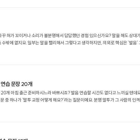
 자꾸 혀가 꼬이거나 소리가 불분명해서 답답했던 경험 있으신가요? 말을 해도 상대
 수밖에 없지요. 일부는 말을 빨리해서 그렇다고 생각하지만, 의외로 핵심은 ‘발음’ 
바꾸는 게 아니라는 점이에요—‘소리’를..
 연습 문장 20개
장 20개 아침 출근 준비하시느라 바쁘시죠? 발음 연습할 시간도 없다고 느끼실 텐데요
문 중 하나가 ‘말투 교정 어떻게 해요?’라는 질문이예요. 분명 말투가 그 사람의 인