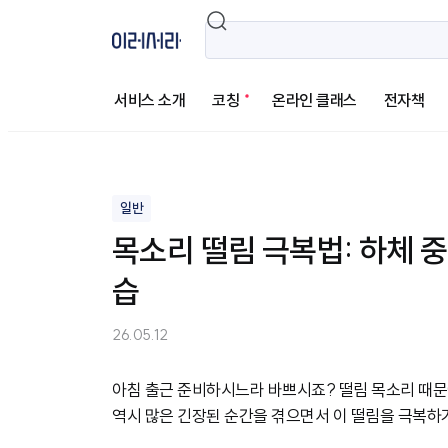
목소리 떨림 극복법: 하체 중심 잡기와 복부 발성을 
서비스 소개
코칭
온라인 클래스
전자책
일반
목소리 떨림 극복법: 하체 
습
26.05.12
아침 출근 준비하시느라 바쁘시죠? 떨림 목소리 때문에
역시 많은 긴장된 순간을 겪으면서 이 떨림을 극복하