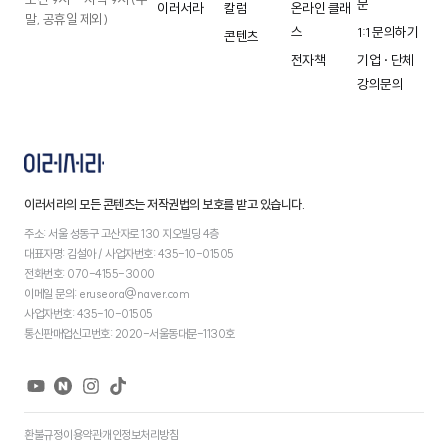
문
이러서라
칼럼
온라인 클래
말, 공휴일 제외)
스
1:1 문의하기
콘텐츠
전자책
기업 · 단체
강의문의
이러서라의 모든 콘텐츠는 저작권법의 보호를 받고 있습니다.
주소: 서울 성동구 고산자로 130 지오빌딩 4층
대표자명: 김설아 / 사업자번호: 435-10-01505
전화번호: 070-4155-3000
이메일 문의: eruseora@naver.com
사업자번호: 435-10-01505
통신판매업신고번호: 2020-서울동대문-1130호
환불규정
이용약관
개인정보처리방침