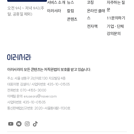
서비스 소개
뉴스
코칭
자주하는 질
오전 9시 ~ 저녁 9시 (주
문
이러서라
칼럼
온라인 클래
말, 공휴일 제외)
스
1:1 문의하기
콘텐츠
전자책
기업 · 단체
강의문의
이러서라의 모든 콘텐츠는 저작권법의 보호를 받고 있습니다.
주소: 서울 성동구 고산자로 130 지오빌딩 4층
대표자명: 김설아 / 사업자번호: 435-10-01505
전화번호: 070-4155-3000
이메일 문의: eruseora@naver.com
사업자번호: 435-10-01505
통신판매업신고번호: 2020-서울동대문-1130호