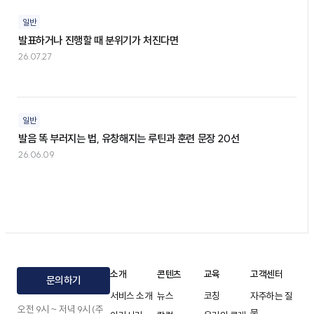
일반
발표하거나 진행할 때 분위기가 처진다면
26.07.27
일반
발음 똑 부러지는 법, 유창해지는 루틴과 훈련 문장 20선
26.06.09
소개
콘텐츠
교육
고객센터
문의하기
서비스 소개
뉴스
코칭
자주하는 질
오전 9시 ~ 저녁 9시 (주
문