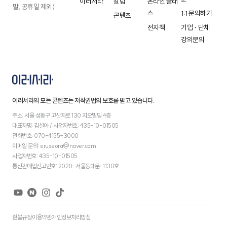
이러서라
칼럼
온라인 클래
말, 공휴일 제외)
스
1:1 문의하기
콘텐츠
전자책
기업 · 단체
강의문의
이러서라의 모든 콘텐츠는 저작권법의 보호를 받고 있습니다.
주소: 서울 성동구 고산자로 130 지오빌딩 4층
대표자명: 김설아 / 사업자번호: 435-10-01505
전화번호: 070-4155-3000
이메일 문의: eruseora@naver.com
사업자번호: 435-10-01505
통신판매업신고번호: 2020-서울동대문-1130호
환불규정
이용약관
개인정보처리방침