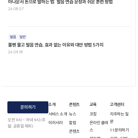
아나운서 톤으로 말하는 법: 발음 연습 문장과 쉬운 훈련 방법
26.08.07
발음
일반
볼펜 물고 발음 연습, 효과 없는 이유와 대안 방법 5가지
26.04.18
소개
콘텐츠
교육
고객센터
문의하기
서비스 소개
뉴스
코칭
자주하는 질
오전 9시 ~ 저녁 9시 (주
문
이러서라
칼럼
온라인 클래
말, 공휴일 제외)
스
1:1 문의하기
콘텐츠