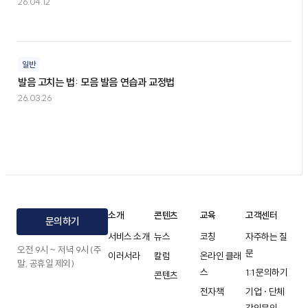
26.04.12
일반
발음 고치는 법: 모음 발음 연습과 교정법
26.03.26
소개
콘텐츠
교육
고객센터
문의하기
서비스 소개
뉴스
코칭
자주하는 질
오전 9시 ~ 저녁 9시 (주
문
이러서라
칼럼
온라인 클래
말, 공휴일 제외)
스
1:1 문의하기
콘텐츠
전자책
기업 · 단체