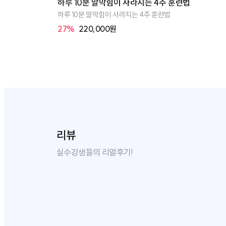
하루 10분 말막힘이 사라지는 4주 훈련법
하루 10분 말막힘이 사라지는 4주 훈련법
27%
220,000원
리뷰
shfu****
실수강생들의 리얼후기!
역시 전문가네요~ 문제점을
정말 대만족입니다! 뭔가 희미하게 느
악하시고 해결점 말씀해주시
끼고는 있었지만 정확하게는 알 수 없
합니다!
었던 제 말하기의 문제를 하나하나 찝
어 주셨습니다. 그동안 저의 문제를 정
확히 몰라서 유튜브에서 유명하다는 발
음 연습법들만 기웃거리고 있었는데,
단 리포트
말하기 진단 리포트