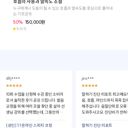
호흡의 사용과 말속도 조절
누구에게나 도움이 될 수 있는 호흡과 말속도를 중심으로 풀어내
는 기초강의
50%
150,000원
5.0
(1)
dltj****
jins***
10회 수업을 신청해 수강 중인 소비자
말하기 진단 리포트 최고예요! 
로서 솔직한 후기 공유 드립니다. 발음
음, 호흡, 마인드까지 콕콕 집
교정을 위해 여러 곳을 찾던 중 설아 선
해주십니다. 음절단위로 오류
생님 강의를 선택했는데, 그동안의 고
도와주시고요. 진단비가 전혀
민이 해결되는 듯한 기분이 들었습니
않네요. 1:1코칭까지 받아보
다.
요. 정말 감사합니다. 먼저는 
[성인] 1:1 온라인 스피치 코칭
말하기 진단 리포트