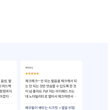
wosu
youn****
음성, 발
체크체크~ 안 되는 발음을 체크해서 되
승무원 준비중
어 피드백
는 안 되는 것만 연습할 수 있도록 한 것
많이 받았거든요. 저도 이 책 
 정정까지
이 넘 좋아요. Pdf 저는 아이패드 쓰는
공부시작합니다.
 아깝지
데 노타빌리티로 열어서 체크하면서 보
고 해서 저도 
고 싶어졌어
고 있습니다. 하나씩 진행해 나가는 기
ㅅ발음이 안 
피드백 받
분이 하나씩 성취하는 기분이 드네요~
는 무조건 추천
배우들이 배우는 시크릿 ㅅ발음 비법
배우들이 배우