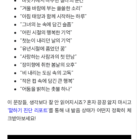
“바닷가에서 마주한 찰나의 순간”
“겨울 바람에 부는 쓸쓸한 소리”
“아침 태양과 함께 시작하는 하루”
“그녀의 눈 속에 담긴 슬픔”
“어린 시절의 행복한 기억”
“첫눈이 내리던 날의 기억”
“유년시절에 품었던 꿈”
“사랑하는 사람과의 첫 만남”
“장미향에 취한 봄날의 오후”
“비 내리는 도심 속의 고독”
“작은 컵 속에 담긴 큰 행복”
“어둠을 밝히는 촛불 하나”
이 문장들, 생각보다 잘 안 읽어지시죠? 혼자 끙끙 앓지 마시고
‘말하기 진단 리포트’
를 통해 내 발음 상태가 어떤지 정확히 체
크받아보세요!