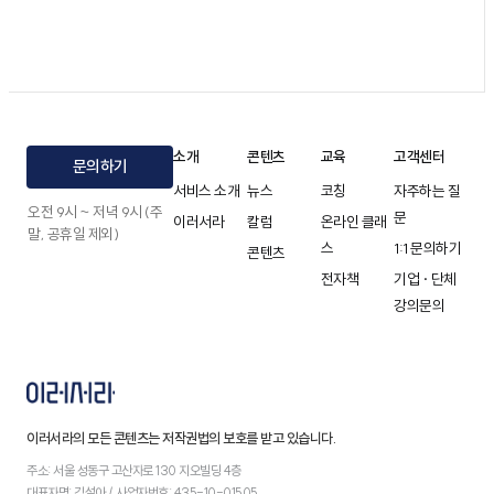
소개
콘텐츠
교육
고객센터
문의하기
서비스 소개
뉴스
코칭
자주하는 질
오전 9시 ~ 저녁 9시 (주
문
이러서라
칼럼
온라인 클래
말, 공휴일 제외)
스
1:1 문의하기
콘텐츠
전자책
기업 · 단체
강의문의
이러서라의 모든 콘텐츠는 저작권법의 보호를 받고 있습니다.
주소: 서울 성동구 고산자로 130 지오빌딩 4층
대표자명: 김설아 / 사업자번호: 435-10-01505